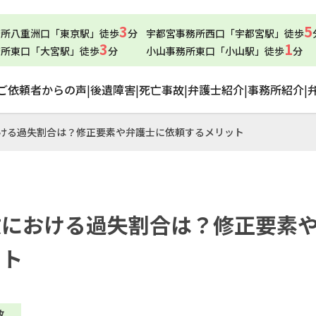
3
5
務所八重洲口「東京駅」徒歩
分
宇都宮事務所西口「宇都宮駅」徒歩
3
1
務所東口「大宮駅」徒歩
分
小山事務所東口「小山駅」徒歩
分
ご依頼者からの声
|
後遺障害
|
死亡事故
|
弁護士紹介
|
事務所紹介
|
ける過失割合は？修正要素や弁護士に依頼するメリット
故における過失割合は？修正要素
ット
故