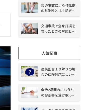
交通事故による骨挫傷
の慰謝料とは？認定さ
れうる後遺障害も解説
交通事故で全身打撲を
負ったときの対応と
は？賠償金や後遺障害
が残ったときの対応を
解説
人気記事
過失割合１０対０の場
合の保険対応について
｜示談交渉の注意点を
解説
全治2週間のむちうち
の診断書を受け取った
場合の示談の流れと対
処法