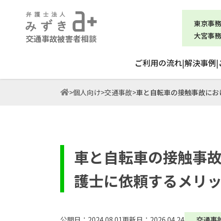
東京事
大宮事
交通事故被害者相談
ご利用の流れ
|
解決事例
|
>
個人向け
>
交通事故
>
車と自転車の接触事故にお
車と自転車の接触事
護士に依頼するメリ
公開日：2024.08.01
更新日：2026.04.24
交通事