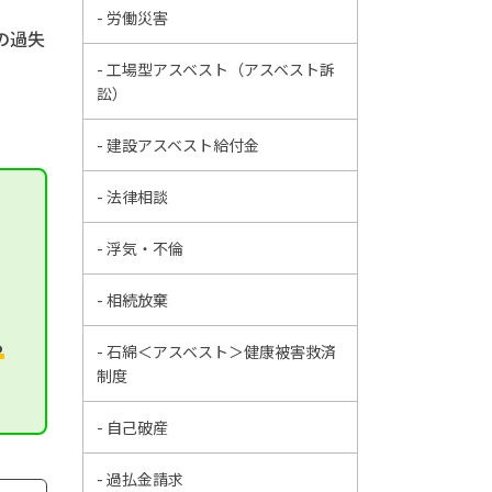
- 労働災害
の過失
- 工場型アスベスト（アスベスト訴
訟）
- 建設アスベスト給付金
- 法律相談
- 浮気・不倫
- 相続放棄
ら
- 石綿＜アスベスト＞健康被害救済
制度
- 自己破産
- 過払金請求