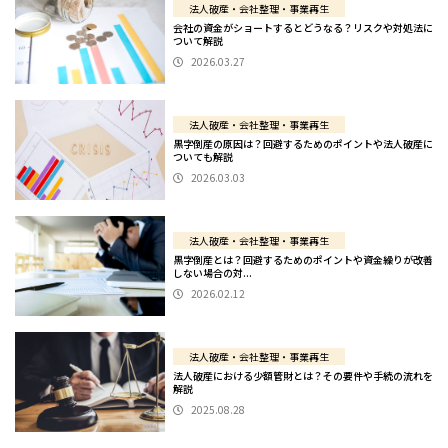
法人破産・会社整理・事業再生
会社の資金がショートするとどうなる？リスクや対処法に
ついて解説
2026.03.27
法人破産・会社整理・事業再生
黒字倒産の原因は？回避するためのポイントや法人破産に
ついても解説
2026.03.03
法人破産・会社整理・事業再生
黒字倒産とは？回避するためのポイントや資金繰りが改善
しない場合の対...
2026.02.12
法人破産・会社整理・事業再生
法人破産における少額管財とは？その要件や手続の流れを
解説
2025.08.28