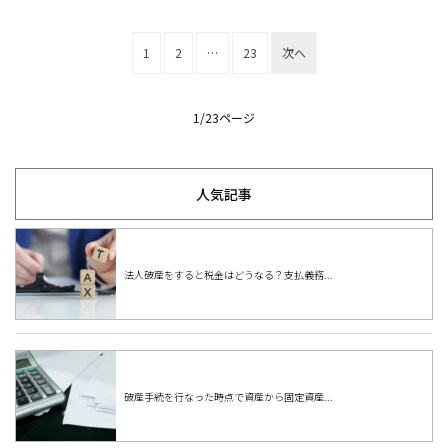
投
1
2
…
23
次へ
稿
の
1/
23ページ
ペ
ー
人気記事
ジ
送
り
法人破産をすると税金はどうなる？支払義務...
破産手続を行なった時点で資産から固定資産...