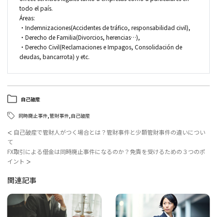
todo el país.
Áreas:
・Indemnizaciones(Accidentes de tráfico, responsabilidad civil),
・Derecho de Familia(Divorcios, herencias…),
・Derecho Civil(Reclamaciones e Impagos, Consolidación de
deudas, bancarrota) y etc.
自己破産
同時廃止事件
,
管財事件
,
自己破産
自己破産で管財人がつく場合とは？管財事件と少額管財事件の違いについ
＜
て
FX取引による借金は同時廃止事件になるのか？免責を受けるための３つのポ
イント
＞
関連記事