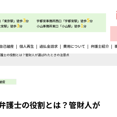
3
5
口「東京駅」徒歩
分
宇都宮事務所西口「宇都宮駅」徒歩
分
3
1
大宮駅」徒歩
分
小山事務所東口「小山駅」徒歩
分
自己破産
|
個人再生
|
過払金請求
|
費用について
|
弁護士紹介
|
弁護士の役割とは？管財人が選ばれたときの注意点
破産
弁護士の役割とは？管財人が