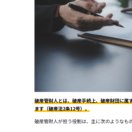
破産管財人とは、破産手続上、破産財団に属
ます（破産法2条12号）。
破産管財人が担う役割は、主に次のようなも