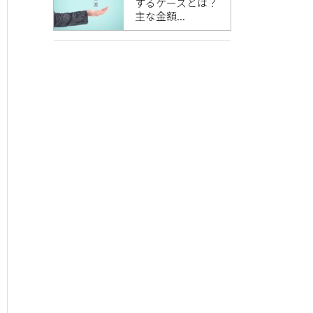
するケースとは？
主な金額...