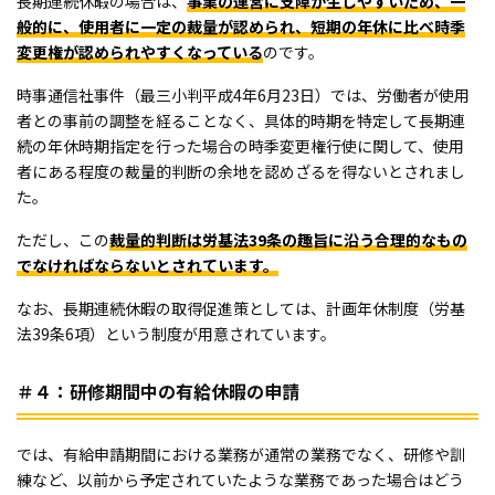
長期連続休暇の場合は、
事業の運営に支障が生じやすいため、一
般的に、使用者に一定の裁量が認められ、短期の年休に比べ時季
変更権が認められやすくなっている
のです。
時事通信社事件（最三小判平成4年6月23日）では、労働者が使用
者との事前の調整を経ることなく、具体的時期を特定して長期連
続の年休時期指定を行った場合の時季変更権行使に関して、使用
者にある程度の裁量的判断の余地を認めざるを得ないとされまし
た。
ただし、この
裁量的判断は労基法39条の趣旨に沿う合理的なもの
でなければならないとされています。
なお、長期連続休暇の取得促進策としては、計画年休制度（労基
法39条6項）という制度が用意されています。
＃４：研修期間中の有給休暇の申請
では、有給申請期間における業務が通常の業務でなく、研修や訓
練など、以前から予定されていたような業務であった場合はどう