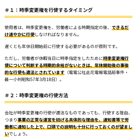
＃１：時季変更権を行使するタイミング
使用者は、時季変更権を、労働者による時期指定の後、
できるだ
け速やかに行使
しなければなりません。
遅くとも年休日開始前に行使する必要があるのが原則です。
ただし、労働者が休暇当日に時季指定をしたために
時季変更権行
使について判断する時期的余裕がないときは、年休開始後の事後
的な行使も適法とされています
（電電公社此花電報電話局事件・
最一小判昭和57年3月18日）。
＃２：時季変更権の行使方法
会社が時季変更権の行使が適法なものであっても、行使する理由、
つまり
事業の正常な運営を妨げる具体的な理由を、通知書等で労
働者に通知した上で、口頭での説明も十分に行っておくのが望まし
い
でしょう。