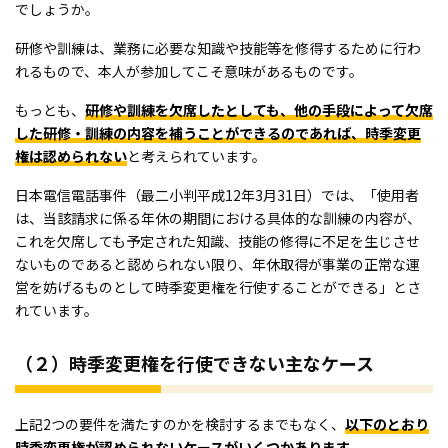
でしょうか。
研修や訓練は、業務に必要な知識や技能等を修得するために行わ
れるもので、本人が参加してこそ意味があるものです。
もっとも、
研修や訓練を欠席したとしても、他の手段によって欠席
した研修・訓練の内容を補うことができるのであれば、時季変更
権は認められない
と考えられています。
日本電信電話事件（最二小判平成12年3月31日）では、「使用者
は、当該請求に係る年休の期間における具体的な訓練の内容が、
これを欠席しても予定された知識、技能の修得に不足を生じさせ
ないものであると認められない限り、年休取得が事業の正常な運
営を妨げるものとして時季変更権を行使することができる」とさ
れています。
（２）時季変更権を行使できない主なケース
上記2つの要件を満たすのかを検討するまでもなく、
以下のとおり
時季変更権が認められないケースがいくつかあります。