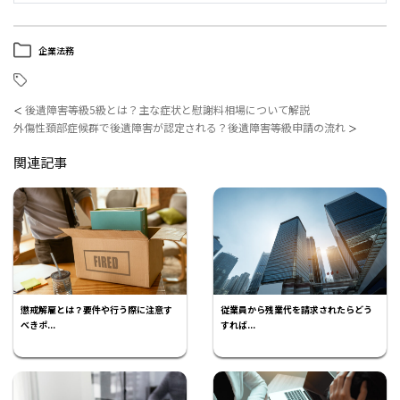
企業法務
後遺障害等級5級とは？主な症状と慰謝料相場について解説
＜
外傷性頚部症候群で後遺障害が認定される？後遺障害等級申請の流れ
＞
関連記事
懲戒解雇とは？要件や行う際に注意す
従業員から残業代を請求されたらどう
べきポ...
すれば...