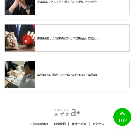
従業員にパワハラと訴えられた際に会社が注...
懲戒解雇した従業員に対して退職金は支給し...
業務命令に違反した社員への対応は？業務命...
TOP
ご相談の流れ
|
顧問契約
|
弁護士紹介
|
アクセス