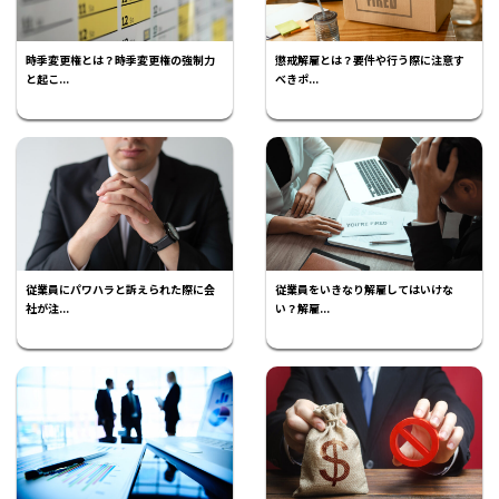
時季変更権とは？時季変更権の強制力
懲戒解雇とは？要件や行う際に注意す
と起こ...
べきポ...
従業員にパワハラと訴えられた際に会
従業員をいきなり解雇してはいけな
社が注...
い？解雇...