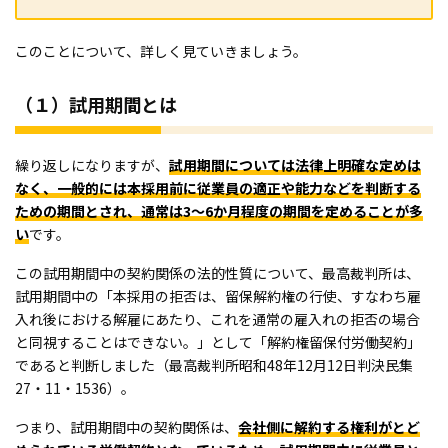
このことについて、詳しく見ていきましょう。
（１）試用期間とは
繰り返しになりますが、
試用期間については法律上明確な定めは
なく、一般的には本採用前に従業員の適正や能力などを判断する
ための期間とされ、通常は3～6か月程度の期間を定めることが多
い
です。
この試用期間中の契約関係の法的性質について、最高裁判所は、
試用期間中の「本採用の拒否は、留保解約権の行使、すなわち雇
入れ後における解雇にあたり、これを通常の雇入れの拒否の場合
と同視することはできない。」として「解約権留保付労働契約」
であると判断しました（最高裁判所昭和48年12月12日判決民集
27・11・1536）。
つまり、試用期間中の契約関係は、
会社側に解約する権利がとど