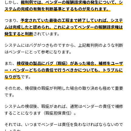
しかし、
裁判例では、ベンダーの報酬請求権の発生について、シ
ステムの完成の有無を判断基準とするものが見られます。
つまり、
予定されていた最後の工程まで終了していれば、システ
ムは完成したと認められ、これによってベンダーの報酬請求権は
発生すると判断
されています。
システムにはバグがつきものですから、上記裁判例のような判断
はベンダーにとって参考になります。
また、
検収後の製品にバグ（瑕疵）があった場合、補修をユーザ
ー・ベンダーどちらの責任で行うべきかについても、トラブルに
なりがち
です。
そのため、検収後の瑕疵が判明した場合の取り決めも極めて重要
です。
システムの検収後、瑕疵があれば、通常はベンダーの責任で補修
することになります（瑕疵担保責任）。
それでは、いつまでベンダーは責任を負わなければならないので
しょうか。