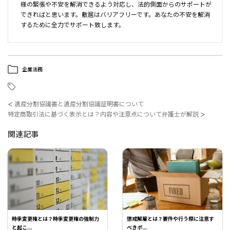
様の緊張や不安を解消できるよう対応し、法的側面からのサポートが
できればと思います。敷居はバリアフリーです。あなたの不安を解消
するために全力でサポート致します。
企業法務
遺産分割協議書と遺産分割協議証明書について
＜
特定商取引法に基づく表示とは？内容や注意点について弁護士が解説
＞
関連記事
時季変更権とは？時季変更権の強制力
懲戒解雇とは？要件や行う際に注意す
と起こ...
べきポ...