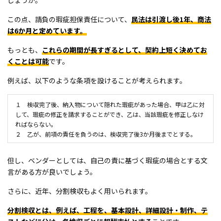
この点、請負の瑕疵担保責任について、
民法は引渡し後1年、商法
は6か月と定めています。
もっとも、
これらの期間が長すぎるとして、契約上短く決めてお
くことは可能
です。
例えば、以下のような条項を設けることが考えられます。
１ 検収完了後、納入物について隠れた瑕疵があった場合、甲は乙に対
して、瑕疵の修正を請求することができ、乙は、当該瑕疵を修正しなけ
ればならない。
２ 乙が、前項の責任を負うのは、検収完了後3か月後までとする。
但し、ベンダーとしては、自己の責に基づく瑕疵の場合とする文
言がある方が良いでしょう。
さらに、近年、分割検収もよく用いられます。
分割検収とは、例えば、工程を、基本設計、詳細設計・制作、テ