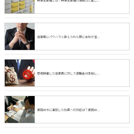
時季変更権とは？時季変更権の強制力と起こ...
従業員にパワハラと訴えられた際に会社が注...
懲戒解雇した従業員に対して退職金は支給し...
業務命令に違反した社員への対応は？業務命...