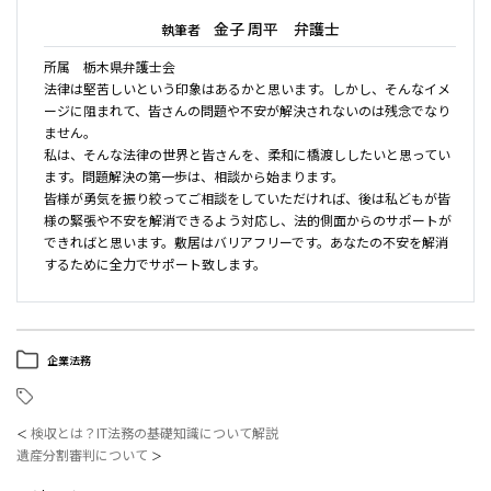
金子 周平 弁護士
執筆者
所属 栃木県弁護士会
法律は堅苦しいという印象はあるかと思います。しかし、そんなイメ
ージに阻まれて、皆さんの問題や不安が解決されないのは残念でなり
ません。
私は、そんな法律の世界と皆さんを、柔和に橋渡ししたいと思ってい
ます。問題解決の第一歩は、相談から始まります。
皆様が勇気を振り絞ってご相談をしていただければ、後は私どもが皆
様の緊張や不安を解消できるよう対応し、法的側面からのサポートが
できればと思います。敷居はバリアフリーです。あなたの不安を解消
するために全力でサポート致します。
企業法務
検収とは？IT法務の基礎知識について解説
＜
遺産分割審判について
＞