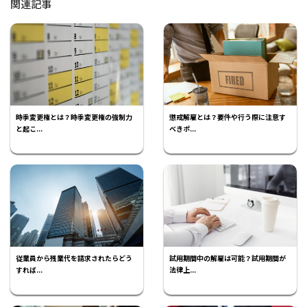
関連記事
時季変更権とは？時季変更権の強制力
懲戒解雇とは？要件や行う際に注意す
と起こ...
べきポ...
従業員から残業代を請求されたらどう
試用期間中の解雇は可能？試用期間が
すれば...
法律上...