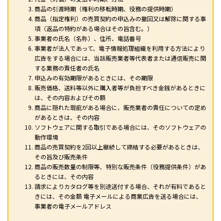
商品の引渡時期（権利の移転時期、役務の提供時期）
商品（指定権利）の売買契約の申込みの撤回又は解除に関する事
項（返品の特約がある場合はその旨含む。）
事業者の氏名（名称）、住所、電話番号
事業者が法人であって、電子情報処理組織を利用する方法により
広告をする場合には、当該販売業者等代表者または通信販売に関
する業務の責任者の氏名
申込みの有効期限があるときには、その期限
販売価格、送料等以外に購入者等が負担すべき金銭があるときに
は、その内容およびその額
商品に隠れた瑕疵がある場合に、販売業者の責任についての定め
があるときは、その内容
ソフトウェアに関する取引である場合には、そのソフトウェアの
動作環境
商品の売買契約を2回以上継続して締結する必要があるときは、
その旨及び販売条件
商品の販売数量の制限等、特別な販売条件（役務提供条件）があ
るときには、その内容
請求によりカタログ等を別途送付する場合、それが有料であると
きには、その金額 電子メールによる商業広告を送る場合には、
事業者の電子メールアドレス