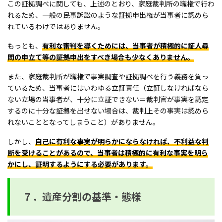
この証拠調べに関しても、上述のとおり、家庭裁判所の職権で行わ
れるため、一般の民事訴訟のような証拠申出権が当事者に認めら
れているわけではありません。
もっとも、
有利な審判を導くためには、当事者が積極的に証人尋
問の申立て等の証拠申出をすべき場合も少なくありません。
また、家庭裁判所が職権で事実調査や証拠調べを行う義務を負っ
ているため、当事者にはいわゆる立証責任（立証しなければなら
ない立場の当事者が、十分に立証できない＝裁判官が事実を認定
するのに十分な証拠を出せない場合は、裁判上その事実は認めら
れないこととなってしまうこと）がありません。
しかし、
自己に有利な事実が明らかにならなければ、不利益な判
断を受けることがあるので、当事者は積極的に有利な事実を明ら
かにし、証明するようにする必要があります。
７．遺産分割の基準・態様