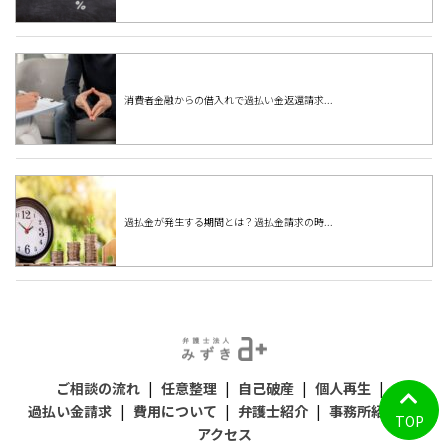
消費者金融からの借入れで過払い金返還請求...
過払金が発生する期間とは？過払金請求の時...
ご相談の流れ
|
任意整理
|
自己破産
|
個人再生
|
過払い金請求
|
費用について
|
弁護士紹介
|
事務所紹介
|
TOP
アクセス