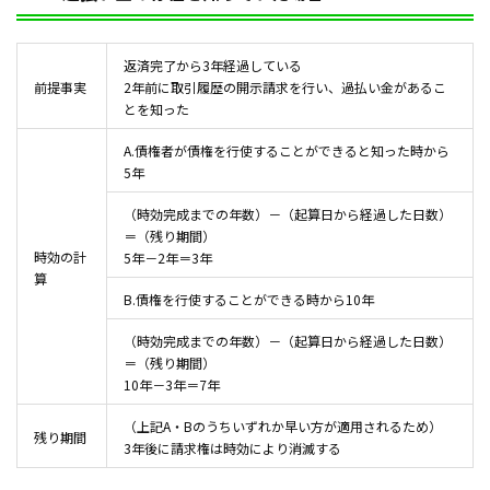
返済完了から3年経過している
前提事実
2年前に取引履歴の開示請求を行い、過払い金があるこ
とを知った
A.債権者が債権を行使することができると知った時から
5年
（時効完成までの年数）－（起算日から経過した日数）
＝（残り期間）
時効の計
5年－2年＝3年
算
B.債権を行使することができる時から10年
（時効完成までの年数）－（起算日から経過した日数）
＝（残り期間）
10年－3年＝7年
（上記A・Bのうちいずれか早い方が適用されるため）
残り期間
3年後に請求権は時効により消滅する