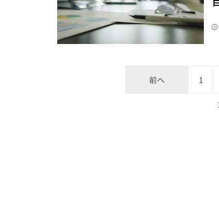
投
前へ
1
稿
の
ペ
ー
ジ
送