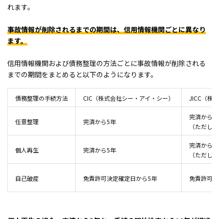
れます。
事故情報が削除されるまでの期間は、信用情報機関ごとに異なり
ます。
信用情報機関および債務整理の方法ごとに事故情報が削除される
までの期間をまとめると以下のようになります。
債務整理の手続方法
CIC（株式会社シー・アイ・シー）
JICC（
完済から5
任意整理
完済から5年
（ただし2
完済から5
個人再生
完済から5年
（ただし2
自己破産
免責許可決定確定日から5年
免責許可決