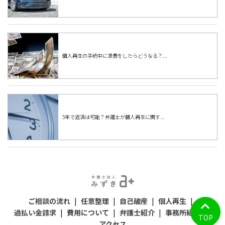
個人再生の手続中に浪費をしたらどうなる？...
5年で返済は可能？弁護士が個人再生に関す...
ご相談の流れ
|
任意整理
|
自己破産
|
個人再生
|
過払い金請求
|
費用について
|
弁護士紹介
|
事務所紹介
|
TOP
アクセス