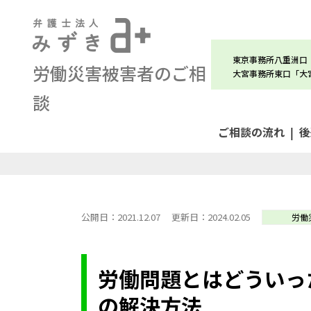
東京事務所八重洲口
労働災害被害者のご相
大宮事務所東口「大
談
ご相談の流れ
|
後
>
個人向け
>
労働災害
>
労働問題とはどういっ
公開日：2021.12.07
更新日：2024.02.05
労働
労働問題とはどういっ
の解決方法