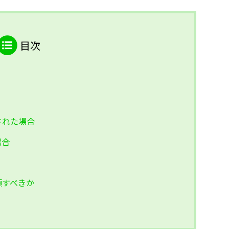
目次
された場合
場合
頼すべきか