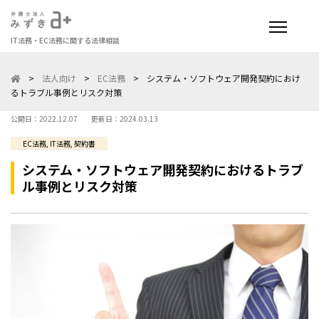
IT法務・EC法務に関する法律相談
>
法人向け
>
EC法務
>
システム・ソフトウェア開発契約におけ
るトラブル事例とリスク対策
公開日：2022.12.07
更新日：2024.03.13
EC法務
,
IT法務
,
契約書
システム・ソフトウェア開発契約におけるトラブ
ル事例とリスク対策