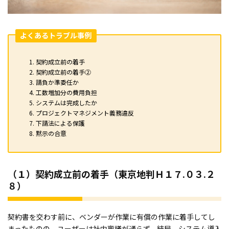
よくあるトラブル事例
契約成立前の着手
契約成立前の着手②
請負か準委任か
工数増加分の費用負担
システムは完成したか
プロジェクトマネジメント義務違反
下請法による保護
黙示の合意
（１）契約成立前の着手（東京地判Ｈ１７.０３.２
８）
契約書を交わす前に、ベンダーが作業に有償の作業に着手してし
まったものの、ユーザーは社内稟議が通らず、結局、システム導入