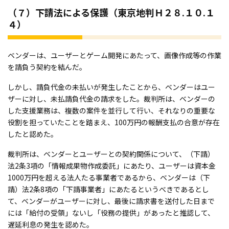
（７）下請法による保護（東京地判Ｈ２８.１０.１
４）
ベンダーは、ユーザーとゲーム開発にあたって、画像作成等の作業
を請負う契約を結んだ。
しかし、請負代金の未払いが発生したことから、ベンダーはユー
ザーに対し、未払請負代金の請求をした。裁判所は、ベンダーの
した支援業務は、複数の案件を並行して行い、それなりの重要な
役割を担っていたことを踏まえ、100万円の報酬支払の合意が存在
したと認めた。
裁判所は、ベンダーとユーザーとの契約関係について、（下請）
法2条3項の「情報成果物作成委託」にあたり、ユーザーは資本金
1000万円を超える法人たる事業者であるから、ベンダーは（下
請）法2条8項の「下請事業者」にあたるというべきであるとし
て、ベンダーがユーザーに対し、最後に請求書を送付した日まで
には「給付の受領」ないし「役務の提供」があったと推認して、
遅延利息の発生を認めた。