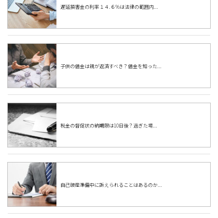
遅延損害金の利率１４.６%は法律の範囲内...
子供の借金は親が返済すべき？借金を知った...
税金の督促状の納期限は10日後？過ぎた場...
自己破産準備中に訴えられることはあるのか...