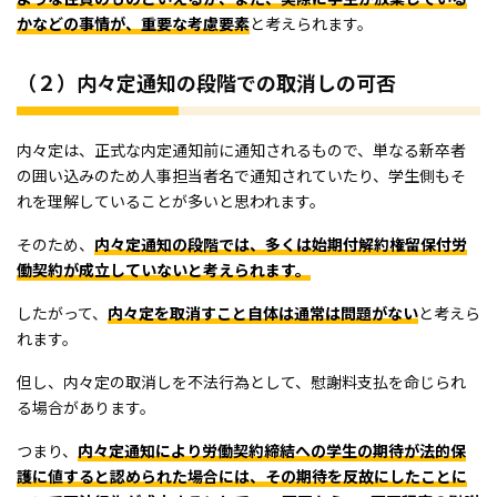
かなどの事情が、重要な考慮要素
と考えられます。
（２）内々定通知の段階での取消しの可否
内々定は、正式な内定通知前に通知されるもので、単なる新卒者
の囲い込みのため人事担当者名で通知されていたり、学生側もそ
れを理解していることが多いと思われます。
そのため、
内々定通知の段階では、多くは始期付解約権留保付労
働契約が成立していないと考えられます。
したがって、
内々定を取消すこと自体は通常は問題がない
と考えら
れます。
但し、内々定の取消しを不法行為として、慰謝料支払を命じられ
る場合があります。
つまり、
内々定通知により労働契約締結への学生の期待が法的保
護に値すると認められた場合には、その期待を反故にしたことに