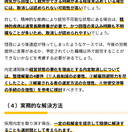
病気から回復して就労ができる時期がある程度見込めている場合
には、取消しは認められない可能性が高い
でしょう。
対して、精神的な疾病により就労不可能な状態にある場合は、
精
神的疾病は通常長期療養が必要で、かつ回復の見込み時期も不明
確なことが多いため、取消しが認められやすい
でしょう。
怪我により後遺症が残ってしまったようなケースでは、今後の労務
提供に支障があるか、予定されていた職種以外で就労することが
できないかなどを考慮する必要があるでしょう。
内定通知後の
経営状態の悪化を理由とする内定取消しについて
は、整理解雇の4要件（①人員削減の必要性、②解雇回避努力を尽
くしたこと、③解雇される者の選定方法の合理性、④労使交渉等
の手続の合理性）を参考に検討
すべきです。
（４）実務的な解決方法
採用内定を取り消す場合、
一定の和解金を提示して穏便に解決す
ることも選択肢として考えられます。