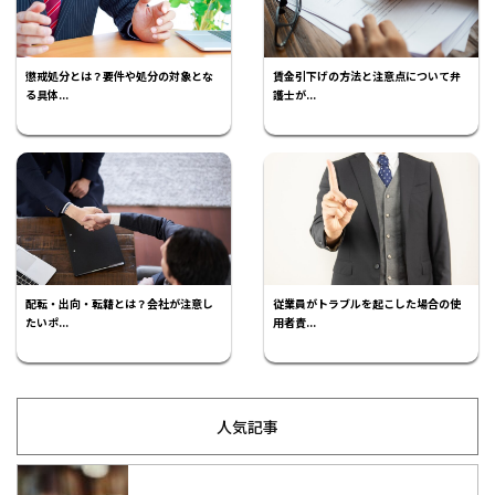
懲戒処分とは？要件や処分の対象とな
賃金引下げの方法と注意点について弁
る具体...
護士が...
配転・出向・転籍とは？会社が注意し
従業員がトラブルを起こした場合の使
たいポ...
用者責...
人気記事