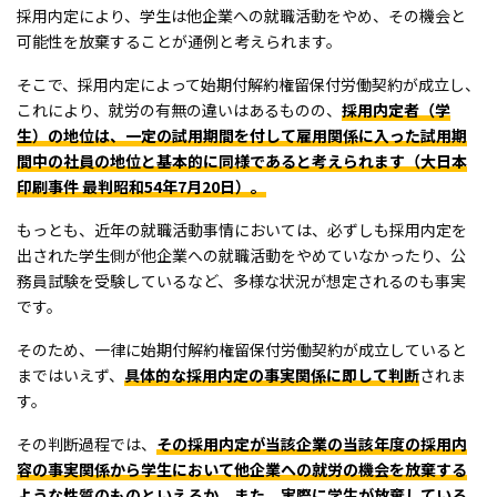
採用内定により、学生は他企業への就職活動をやめ、その機会と
可能性を放棄することが通例と考えられます。
そこで、採用内定によって始期付解約権留保付労働契約が成立し、
これにより、就労の有無の違いはあるものの、
採用内定者（学
生）の地位は、一定の試用期間を付して雇用関係に入った試用期
間中の社員の地位と基本的に同様であると考えられます（大日本
印刷事件 最判昭和54年7月20日）。
もっとも、近年の就職活動事情においては、必ずしも採用内定を
出された学生側が他企業への就職活動をやめていなかったり、公
務員試験を受験しているなど、多様な状況が想定されるのも事実
です。
そのため、一律に始期付解約権留保付労働契約が成立していると
まではいえず、
具体的な採用内定の事実関係に即して判断
されま
す。
その判断過程では、
その採用内定が当該企業の当該年度の採用内
容の事実関係から学生において他企業への就労の機会を放棄する
ような性質のものといえるか、また、実際に学生が放棄している