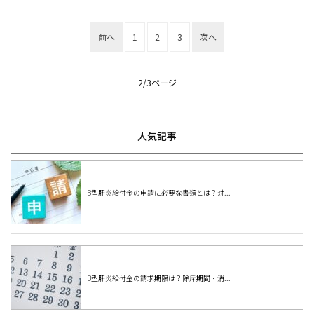
投
前へ
1
2
3
次へ
稿
の
2/
3ページ
ペ
ー
人気記事
ジ
送
り
B型肝炎給付金の申請に必要な書類とは？対...
B型肝炎給付金の請求期限は？除斥期間・消...