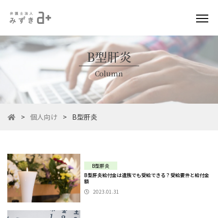
B型肝炎
Column
>
個人向け
>
B型肝炎
B型肝炎
B型肝炎給付金は遺族でも受給できる？受給要件と給付金
額
2023.01.31