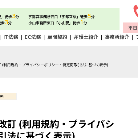
3
5
駅」徒歩
分
宇都宮事務所西口「宇都宮駅」徒歩
分
3
1
徒歩
分
小山事務所東口「小山駅」徒歩
分
平日9
|
IT法務
|
EC法務
|
顧問契約
|
弁護士紹介
|
事務所紹介
|
 (利用規約・プライバシーポリシー・特定商取引法に基づく表示)
法務
改訂 (利用規約・プライバシ
引法に基づく表示)