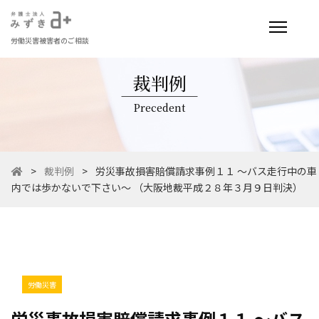
労働災害被害者のご相談
裁判例
Precedent
>
裁判例
>
労災事故損害賠償請求事例１１ ～バス走行中の車
内では歩かないで下さい～ （大阪地裁平成２８年３月９日判決）
労働災害
労災事故損害賠償請求事例１１ ～バス