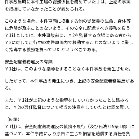
件事故当時に本件工場の総務係長を務めていたＪは、上記の事実
を把握していなかったことが認められる。
このような場合、本件車両に搭乗する他の従業員の生命、身体等
に危険が及ぶことのないよう、その安全に配慮すべき義務を負う
Ｙ1社としては、本件事故前に、Ｙ2を監督する立場にある者から
Ｙ2に対して走行中の本件車両内で移動することのないように厳し
く指導する義務を負っていたというべきである。
安全配慮義務違反の有無
Ｙ1社は、このような指導をすることなく本件事故を発生させた。
したがって、本件事故の発生につき、上記の安全配慮義務違反があ
る。
また、Ｙ1社が上記のような指導をしていなかったことに鑑みる
と、Ｙ2の選任監督について相当の注意をしていたとは認め難い。
（結論）
Ｙ1社は、安全配慮義務違反の債務不履行（及び民法715条1項）に
基づいて、本件事故により原告に生じた損害を賠償する責任を負