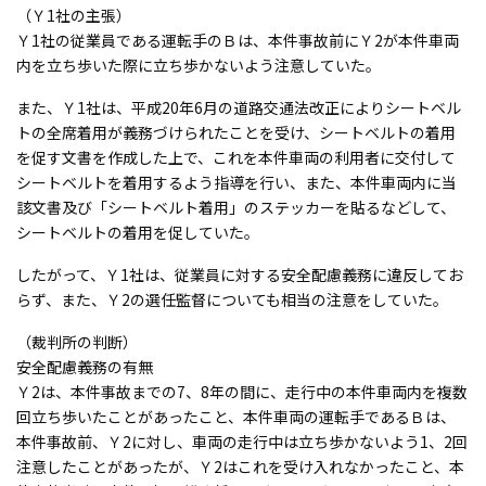
（Ｙ1社の主張）
Ｙ1社の従業員である運転手のＢは、本件事故前にＹ2が本件車両
内を立ち歩いた際に立ち歩かないよう注意していた。
また、Ｙ1社は、平成20年6月の道路交通法改正によりシートベル
トの全席着用が義務づけられたことを受け、シートベルトの着用
を促す文書を作成した上で、これを本件車両の利用者に交付して
シートベルトを着用するよう指導を行い、また、本件車両内に当
該文書及び「シートベルト着用」のステッカーを貼るなどして、
シートベルトの着用を促していた。
したがって、Ｙ1社は、従業員に対する安全配慮義務に違反してお
らず、また、Ｙ2の選任監督についても相当の注意をしていた。
（裁判所の判断）
安全配慮義務の有無
Ｙ2は、本件事故までの7、8年の間に、走行中の本件車両内を複数
回立ち歩いたことがあったこと、本件車両の運転手であるＢは、
本件事故前、Ｙ2に対し、車両の走行中は立ち歩かないよう1、2回
注意したことがあったが、Ｙ2はこれを受け入れなかったこと、本