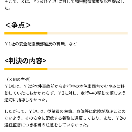
そこで、Ｘは、Ｙ2及びＹ1社に対して損害賠償請求訴訟を提起し
た。
＜争点＞
Ｙ1社の安全配慮義務違反の有無、など
<判決の内容>
（Ｘ側の主張）
Ｙ1社は、Ｙ2が本件事故前から走行中の本件車両内でむやみに移
動していたにもかかわらず、Ｙ2に対し、走行中の移動を慎むよう
適切に指導しなかった。
したがって、Ｙ1社は、従業員の生命、身体等に危険が及ぶことの
ないよう、その安全に配慮する義務に違反しており、また、Ｙ2の
選任監督につき相当の注意をしていなかった。