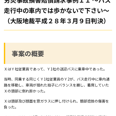
走行中の車内では歩かないで下さい～
（大阪地裁平成２８年３月９日判決）
事案の概要
ＸはＹ社従業員であって、Ｙ1社の送迎バスに乗車中であった。
当時、同乗する同じくＹ1社従業員のＹ2が、バス走行中に車内通
路を移動し、車両が揺れた拍子にバランスを崩し、着席していた
Ｘの頭部に倒れ掛かった。
Ｘは頭部及び顔面を窓ガラスに押し付けられ、頚部捻挫の傷害を
負った。