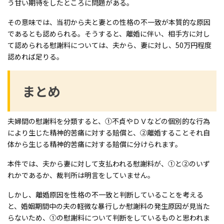
う甘い期待をしたところに問題がある。
その意味では、当初から夫と妻との性格の不一致が本質的な原因
であるとも認められる。そうすると、離婚に伴い、相手方に対し
て認められる慰謝料については、夫から、妻に対し、50万円程度
認めれば足りる。
まとめ
夫婦間の慰謝料を分類すると、①不貞やＤＶなどの個別的な行為
により生じた精神的苦痛に対する賠償と、②離婚することそれ自
体から生じる精神的苦痛に対する賠償に分けられます。
本件では、夫から妻に対して支払われる慰謝料が、①と②のいず
れかであるか、裁判所は明言をしていません。
しかし、離婚原因を性格の不一致と判断していることを考える
と、婚姻期間中の夫の軽微な暴行しか慰謝料の発生原因が見当た
らないため、①の慰謝料について判断をしているものと思われま