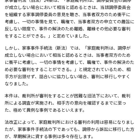
家事審判法（旧法）24条は、「家庭裁判所は、調停委員会の調停
が成立しない場合において相当と認めるときは、当該調停委員会
を組織する家事調停委員の意見を聴き、当事者双方のため衝平に
考慮し、一切の事情を見て、職権で、当事者双方の申立ての趣旨に
反しない限度で、事件の解決のため離婚、離縁その他必要な審判
をすることができる。」と定めていました。
しかし、家事事件手続法（新法）では、「家庭裁判所は、調停が
成立しない場合において相当と認めるときは、当事者双方のため
に衡平に考慮し、一切の事情を考慮して、職権で、事件の解決のた
め必要な審判をすることができる。」と規定されているため、相
手方が出頭せず、話合いに協力しない場合、審判に移行しやすく
なりました。
本件は、裁判所が審判をすることが困難な旧法下において、裁判
所による調査が実施され、相手方の意向を確認するまでに至っ
た、極めて異例な事例であるといえます。
法改正によって、家庭裁判所における審判の利用は容易になりまし
たが、家事事件手続法の下であっても、調停から訴訟に移行した方
が、早期解決に資する事例は多々存在します。